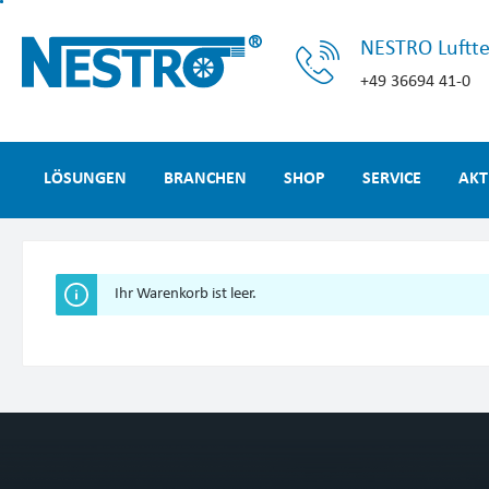
alt springen
NESTRO Luftt
+49 36694 41-0
LÖSUNGEN
BRANCHEN
SHOP
SERVICE
AKT
Ihr Warenkorb ist leer.