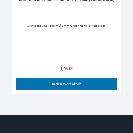
Rolle Terostat-Rundschnur Nr.7 Ø 5 mm (1xRolle=96 m)
Dichtband / Rolle 96 m Ø 5 mm für Rohrschelle Preis pro m
1,06 €*
In den Warenkorb