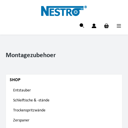
alt springen
Montagezubehoer
SHOP
Entstauber
Schleiftische & -stände
Trockenspritzwände
Zerspaner